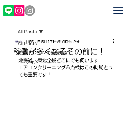
All Posts
LIFE UP
5月17日
読了時間: 2分
All Posts
稼働が多くなるその前に！
業務用エアコンの基礎知識
北海道・東北全域どこにでも伺います！
インフォメーション
エアコンクリーニング＆点検はこの時期とっ
ても重要です！